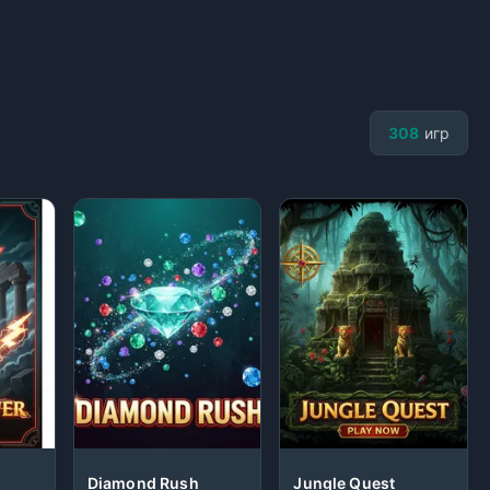
308
игр
Diamond Rush
Jungle Quest