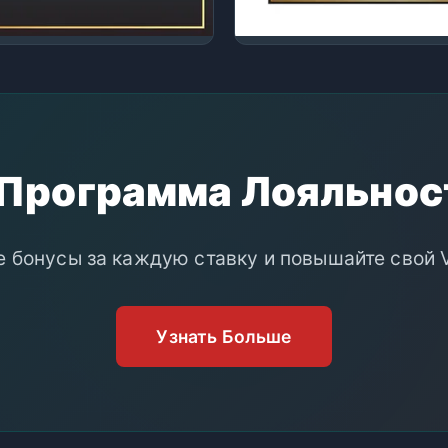
 Программа Лояльнос
 бонусы за каждую ставку и повышайте свой 
Узнать Больше