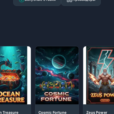
n Treasure
Cosmic Fortune
Zeus Power