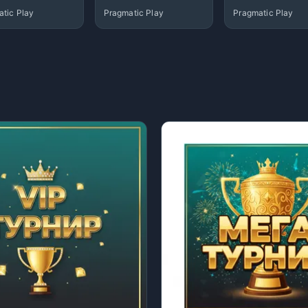
tic Play
Pragmatic Play
Pragmatic Play