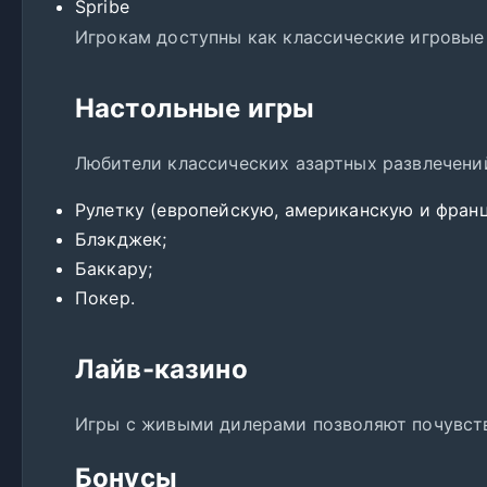
Spribe
Игрокам доступны как классические игровые
Настольные игры
Любители классических азартных развлечени
Рулетку (европейскую, американскую и франц
Блэкджек;
Баккару;
Покер.
Лайв-казино
Игры с живыми дилерами позволяют почувств
Бонусы