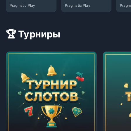
Pragmatic Play
Pragmatic Play
Pragma
🏆 Турниры