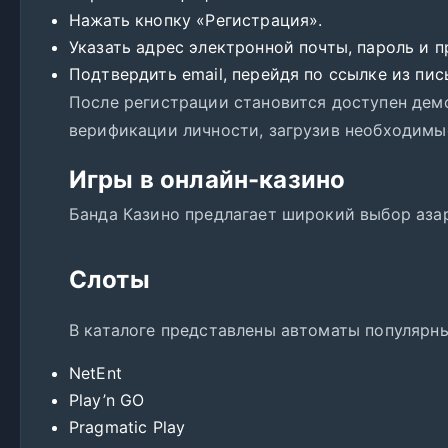
Нажать кнопку «Регистрация».
Указать адрес электронной почты, пароль и 
Подтвердить email, перейдя по ссылке из пис
После регистрации становится доступен дем
верификации личности, загрузив необходимы
Игры в онлайн-казино
Банда Казино предлагает широкий выбор азар
Слоты
В каталоге представлены автоматы популярны
NetEnt
Play’n GO
Pragmatic Play