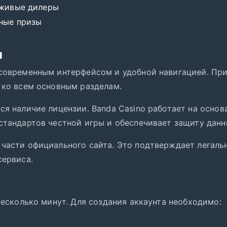
 живые дилеры
ные призы
я
современным интерфейсом и удобной навигацией. При
 ко всем основным разделам.
я наличие лицензии. Banda Casino работает на осно
стандартов честной игры и обеспечивает защиту данн
части официального сайта. Это подтверждает легаль
сервиса.
несколько минут. Для создания аккаунта необходимо: